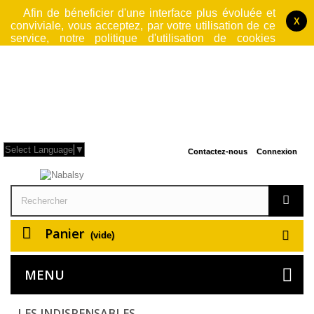
Afin de béneficier d'une interface plus évoluée et
X
conviviale, vous acceptez, par votre utilisation de ce
service, notre politique d'utilisation de cookies
jusqu'à fermeture du logiciel par lequel vous accedez
à notre site. Cette operation rend le site web
également plus sécurisé et performant et rendra donc
votre navigation plus rapide.
L'utilisation faite ici
des cookies n'est en aucun cas à but publicitaire
.
Pour plus d'information, consulter nos
Conditions Générales d'Utilisation
.
Select Language
▼
Contactez-nous
Connexion
Panier
(vide)
MENU
LES INDISPENSABLES