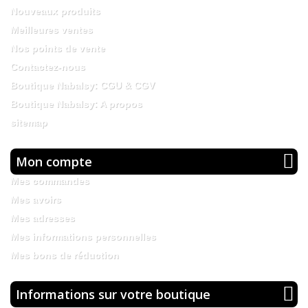
Nouveaux produits
Meilleures ventes
Nos points de vente
Contactez-nous
Boutique Nabalsy: CGU & CGV
Boutique Nabalsy: A propos
sitemap
Mon compte
Mes commandes
Mes avoirs
Mes adresses
Mes informations personnelles
Mes bons de réduction
Informations sur votre boutique