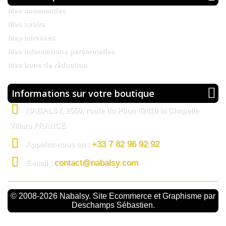
Mes commandes
Mes avoirs
Mes adresses
Mes informations personnelles
Mes bons de réduction
Informations sur votre boutique
NABALSY, 2550, route du Pilon 42410 la Chapelle
Villars FRANCE
+33 7 82 96 92 92
Appelez-nous au :
contact@nabalsy.com
E-mail :
© 2008-2026 Nabalsy. Site Ecommerce et Graphisme par
Deschamps Sébastien.