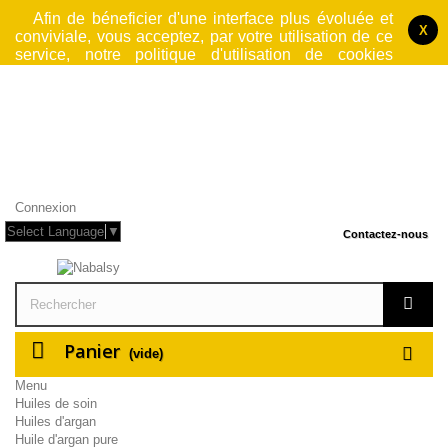
Afin de béneficier d'une interface plus évoluée et
X
conviviale, vous acceptez, par votre utilisation de ce
service, notre politique d'utilisation de cookies
jusqu'à fermeture du logiciel par lequel vous accedez
à notre site. Cette operation rend le site web
également plus sécurisé et performant et rendra donc
votre navigation plus rapide.
L'utilisation faite ici
des cookies n'est en aucun cas à but publicitaire
.
Pour plus d'information, consulter nos
Conditions Générales d'Utilisation
.
Connexion
Select Language
▼
Contactez-nous
Panier
(vide)
Menu
Huiles de soin
Huiles d'argan
Huile d'argan pure