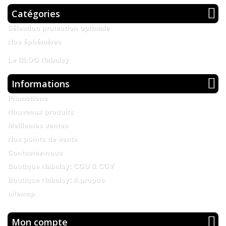
Catégories
Sélection protection optimale
Nos éphémères
Le BLOG Nabalsy
Informations
Promotions
Nouveaux produits
Meilleures ventes
Nos points de vente
Contactez-nous
Boutique Nabalsy: CGU & CGV
Boutique Nabalsy: A propos
sitemap
Mon compte