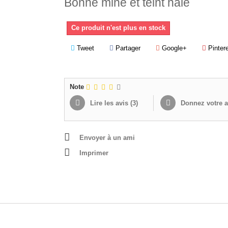
Bonne mine et teint halé
Ce produit n'est plus en stock
Tweet
Partager
Google+
Pinter
Note
Lire les avis (
3
)
Donnez votre a
Envoyer à un ami
Imprimer