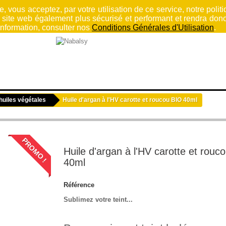
, vous acceptez, par votre utilisation de ce service, notre politi
e site web également plus sécurisé et performant et rendra donc
'information, consulter nos
Conditions Générales d'Utilisation
.
HAMMAM
SENTEURS ORIENTALES
MAQUILLAGE
COFFRE
huiles végétales
Huile d'argan à l'HV carotte et roucou BIO 40ml
PROMO !
Huile d'argan à l'HV carotte et rouc
40ml
Référence
Sublimez votre teint...