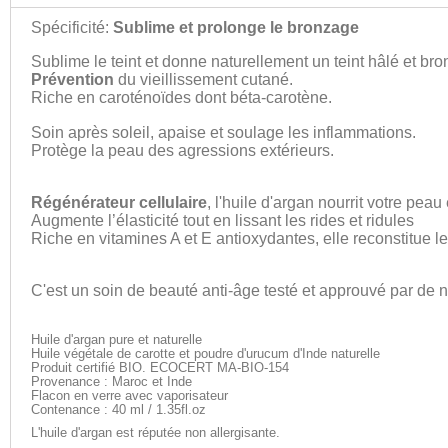
Spécificité:
Sublime et prolonge le bronzage
Sublime le teint et donne naturellement un teint hâlé et bro
Prévention
du vieillissement cutané.
Riche en caroténoïdes dont béta-carotène.
Soin après soleil, apaise et soulage les inflammations.
Protège la peau des agressions extérieurs.
Régénérateur cellulaire
, l'huile d'argan nourrit votre peau
Augmente l’élasticité tout en lissant les rides et ridules
Riche en vitamines A et E antioxydantes, elle reconstitue le
C'est un soin de beauté anti-âge testé et approuvé par de
Huile d'argan pure et naturelle
Huile végétale de carotte et poudre d'urucum d'Inde naturelle
Produit certifié BIO. ECOCERT MA-BIO-154
Provenance : Maroc et Inde
Flacon en verre avec vaporisateur
Contenance : 40 ml / 1.35fl.oz
L'huile d'argan est réputée non allergisante.