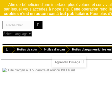
Afin de béneficier d'une interface plus évoluée et conviviale
par lequel vous accedez à notre site. Cette operation rend l
cookies n'est en aucun cas à but publicitaire
. Pour plus d
Select Language
▼
HUILES DE SOIN
SAVONS
KARITÉ
EAUX FLORALES
Huiles de soin
Huiles d'argan
Huiles d'argan enrichies en 
Agrandir l'image