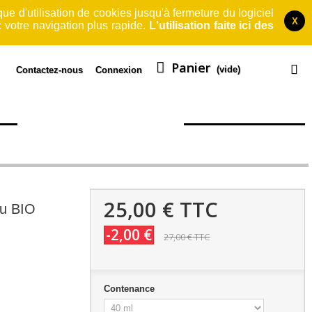
que d'utilisation de cookies jusqu'à fermeture du logiciel
X
 votre navigation plus rapide.
L'utilisation faite ici des
Panier
(vide)
Contactez-nous
Connexion
TS
QUI SOMMES-NOUS?
25,00 €
TTC
ou BIO
-2,00 €
27,00 €
TTC
Contenance