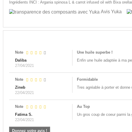
Ingrédients INCI : Argania spinosa L & carrot infused oil with Bixa orella
Avis Yuka
AVIS
Note
Une huile superbe !
Daliba
Enfin une huile adaptée à ma pea
27/04/2021
Note
Formidable
Zineb
Tres agréable à porter et donne u
22/04/2021
Note
Au Top
Fatima S.
Un gros coup de coeur parmi la 
22/04/2021
Donnez votre avis !