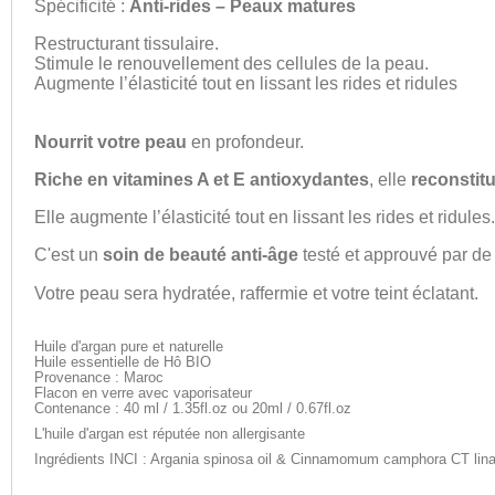
Spécificité :
Anti-rides – Peaux matures
Restructurant tissulaire.
Stimule le renouvellement des cellules de la peau.
Augmente l’élasticité tout en lissant les rides et ridules
Nourrit votre peau
en profondeur.
Riche en vitamines A et E antioxydantes
, elle
reconstitu
Elle augmente l’élasticité tout en lissant les rides et ridules.
C'est un
soin de beauté anti-âge
testé et approuvé par d
Votre peau sera hydratée, raffermie et votre teint éclatant.
Huile d'argan pure et naturelle
Huile essentielle de Hô BIO
Provenance : Maroc
Flacon en verre avec vaporisateur
Contenance : 40 ml / 1.35fl.oz ou 20ml / 0.67fl.oz
L'huile d'argan est réputée non allergisante
Ingrédients INCI : Argania spinosa oil &
Cinnamomum camphora CT lina