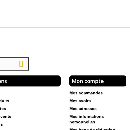
ons
Mon compte
Mes commandes
duits
Mes avoirs
tes
Mes adresses
 vente
Mes informations
personnelles
us
Mes bons de réduction