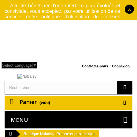
Afin de béneficier d'une interface plus évoluée et
X
conviviale, vous acceptez, par votre utilisation de ce
service, notre politique d'utilisation de cookies
jusqu'à fermeture du logiciel par lequel vous accedez
à notre site. Cette operation rend le site web
également plus sécurisé et performant et rendra donc
votre navigation plus rapide.
L'utilisation faite ici
des cookies n'est en aucun cas à but publicitaire
.
Pour plus d'information, consulter nos
Conditions Générales d'Utilisation
.
Select Language
▼
Contactez-nous
Connexion
Panier
(vide)
MENU
Boutique Nabalsy: Presse et partenariats