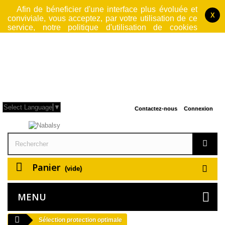
Afin de béneficier d'une interface plus évoluée et
X
conviviale, vous acceptez, par votre utilisation de ce
service, notre politique d'utilisation de cookies
jusqu'à fermeture du logiciel par lequel vous accedez
à notre site. Cette operation rend le site web
également plus sécurisé et performant et rendra donc
votre navigation plus rapide.
L'utilisation faite ici
des cookies n'est en aucun cas à but publicitaire
.
Pour plus d'information, consulter nos
Conditions Générales d'Utilisation
.
Select Language
▼
Contactez-nous
Connexion
Panier
(vide)
MENU
Sélection protection optimale