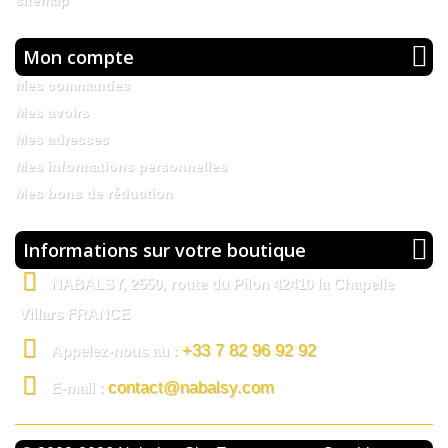
sitemap
Mon compte
Mes commandes
Mes avoirs
Mes adresses
Mes informations personnelles
Mes bons de réduction
Informations sur votre boutique
NABALSY, 2550, route du Pilon 42410 la Chapelle
Villars FRANCE
+33 7 82 96 92 92
Appelez-nous au :
contact@nabalsy.com
E-mail :