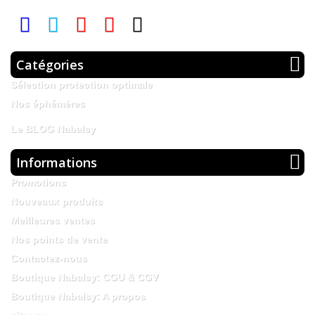
Catégories
Sélection protection optimale
Nos éphémères
Le BLOG Nabalsy
Informations
Promotions
Nouveaux produits
Meilleures ventes
Nos points de vente
Contactez-nous
Boutique Nabalsy: CGU & CGV
Boutique Nabalsy: A propos