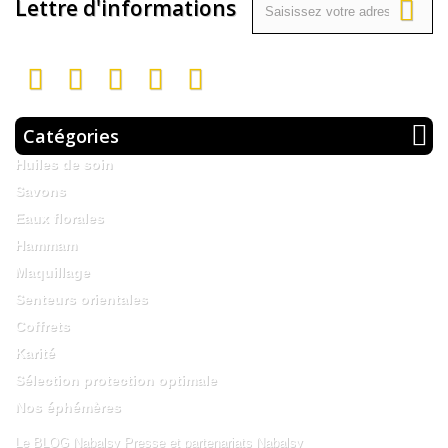
Lettre d'informations
Catégories
Huiles de soin
Savons
Eaux florales
Hammam
Maquillage
Senteurs orientales
Coffrets
Karité
Sélection protection optimale
Nos éphémères
Le BLOG Nabalsy
Presse et partenariats Nabalsy