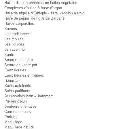
Huiles d'argan enrichies en huiles végétales
Complexes d'huiles à base d'argan
Huile de nigelle d'Ethiopie - 1ère pression à froid
Huile de pépins de figue de Barbarie
Huiles corporelles
Savons
Les traditionnels
Les moulés
Les liquides
Le savon noir
Karité
Beurres de karité
Beurre de karité pur
Eaux florales
Eaux fleuries et fruitées
Hammam
Soins exfoliants
Soins purifiants
Accessoires bain & hammam
Pierres d'alun
Senteurs orientales
Carrés senteurs
Parfums
Maquillage
Maquillage naturel