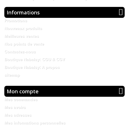
Informations
Promotions
Nouveaux produits
Meilleures ventes
Nos points de vente
Contactez-nous
Boutique Nabalsy: CGU & CGV
Boutique Nabalsy: A propos
sitemap
Mon compte
Mes commandes
Mes avoirs
Mes adresses
Mes informations personnelles