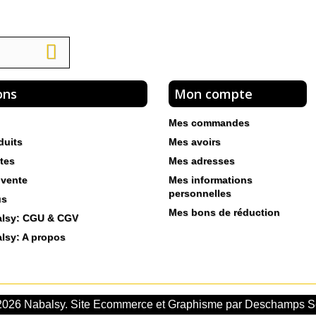
ons
Mon compte
Mes commandes
duits
Mes avoirs
tes
Mes adresses
 vente
Mes informations
personnelles
us
Mes bons de réduction
alsy: CGU & CGV
lsy: A propos
026 Nabalsy. Site Ecommerce et Graphisme par Deschamps S