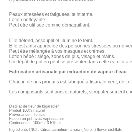
Peaux stressées et fatiguées, teint terne.
Lotion nettoyante
Peut être utilisée comme démaquillant.
Elle détend, assouplit et illumine le teint.
Elle est ainsi appréciée des personnes stressées ou nerveus
Peut être mélangée à vos masques et crèmes.
Lotion bébé : siège, zones de plis, visage et mains.
Un dépôt de pollen peut se présenter dans cette eau florale
Fabrication artisanale par extraction de vapeur d'eau.
Chacun de nos produits est fabriqué artisanalement, de ce f
Les composants sont purs et naturels, scrupuleusement cho
Distillat de fleur de bigaradier
Produit 100% naturel
Provenance : Tunisie
Flacon en pet avec vaporisateur
Contenance : 100ml / 3.51fl.oz
Ingrédients INCI : Citrus aurantium amara ( Neroli ) flower distillate