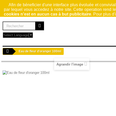
Afin de béneficier d'une interface plus évoluée et conviviale
par lequel vous accedez à notre site. Cette operation rend l
cookies n'est en aucun cas à but publicitaire
. Pour plus d
Select Language
▼
HUILES DE SOIN
SAVONS
KARITÉ
EAUX FLORALES
Eau de fleur d'oranger 100ml
Agrandir l'image