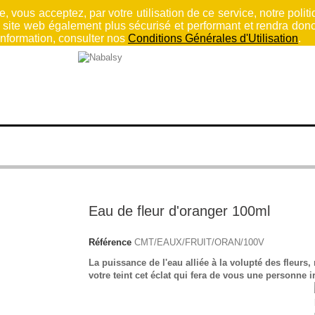
, vous acceptez, par votre utilisation de ce service, notre politi
e site web également plus sécurisé et performant et rendra donc
'information, consulter nos
Conditions Générales d'Utilisation
.
HAMMAM
SENTEURS ORIENTALES
MAQUILLAGE
COFFRE
Eau de fleur d'oranger 100ml
Référence
CMT/EAUX/FRUIT/ORAN/100V
La puissance de l'eau alliée à la volupté des fleurs
votre teint cet éclat qui fera de vous une personne ir