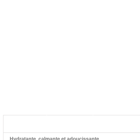
PROPRIÉTÉS
UTILISATION
À PROPOS
Hydratante, calmante et adoucissante.