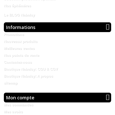
Nos éphémères
Le BLOG Nabalsy
Informations
Promotions
Nouveaux produits
Meilleures ventes
Nos points de vente
Contactez-nous
Boutique Nabalsy: CGU & CGV
Boutique Nabalsy: A propos
sitemap
Mon compte
Mes commandes
Mes avoirs