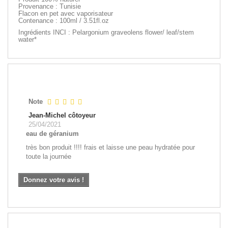
Provenance : Tunisie
Flacon en pet avec vaporisateur
Contenance : 100ml / 3.51fl.oz
Ingrédients INCI : Pelargonium graveolens flower/ leaf/stem
water*
AVIS
Note
Jean-Michel côtoyeur
25/04/2021
eau de géranium
très bon produit !!!! frais et laisse une peau hydratée pour
toute la journée
Donnez votre avis !
NOS CLIENTS ONT AUSSI AIMÉ