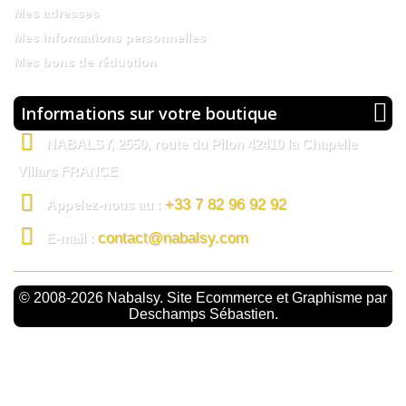
Mes adresses
Mes informations personnelles
Mes bons de réduction
Informations sur votre boutique
NABALSY, 2550, route du Pilon 42410 la Chapelle
Villars FRANCE
+33 7 82 96 92 92
Appelez-nous au :
contact@nabalsy.com
E-mail :
© 2008-2026 Nabalsy. Site Ecommerce et Graphisme par
Deschamps Sébastien.