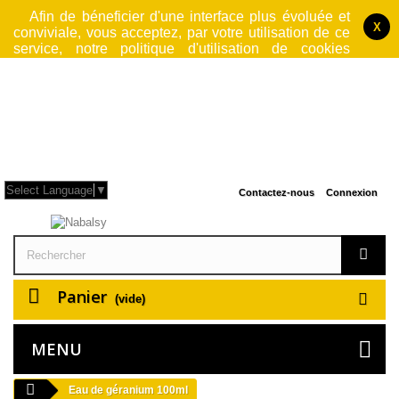
Afin de béneficier d'une interface plus évoluée et
X
conviviale, vous acceptez, par votre utilisation de ce
service, notre politique d'utilisation de cookies
jusqu'à fermeture du logiciel par lequel vous accedez
à notre site. Cette operation rend le site web
également plus sécurisé et performant et rendra donc
votre navigation plus rapide.
L'utilisation faite ici
des cookies n'est en aucun cas à but publicitaire
.
Pour plus d'information, consulter nos
Conditions Générales d'Utilisation
.
Select Language
▼
Contactez-nous
Connexion
Panier
(vide)
MENU
Eau de géranium 100ml