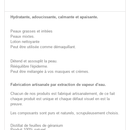
PROPRIÉTÉS
UTILISATION
À PROPOS
Hydratante, adoucissante, calmante et apaisante.
Peaux grasses et irritées
Peaux mixtes.
Lotion nettoyante
Peut être utilisée comme démaquillant.
Détend et assouplit la peau.
Rééquilibre l'épiderme.
Peut être mélangée à vos masques et crèmes.
Fabrication artisanale par extraction de vapeur d'eau.
Chacun de nos produits est fabriqué artisanalement, de ce fait
chaque produit est unique et chaque défaut visuel en est la
preuve.
Les composants sont purs et naturels, scrupuleusement choisis.
Distillat de feuilles de géranium
Produit 100% naturel