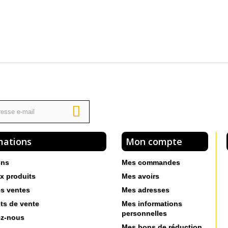
mations
Mon compte
ons
Mes commandes
x produits
Mes avoirs
es ventes
Mes adresses
ts de vente
Mes informations
personnelles
ez-nous
Mes bons de réduction