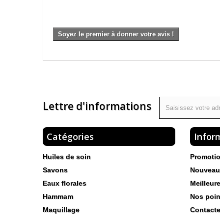
AVIS
Soyez le premier à donner votre avis !
Lettre d'informations
Catégories
Infor
Huiles de soin
Promoti
Savons
Nouveau
Eaux florales
Meilleur
Hammam
Nos poin
Maquillage
Contact