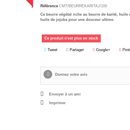
Référence
CMT/BEURREKARITAJ/100
Ce beurre végétal riche au beurre de karité, huile 
huile de jojoba pour une douceur ultime.
Ce produit n'est plus en stock
Tweet
Partager
Google+
Pint
Donnez votre avis
Envoyer à un ami
Imprimer