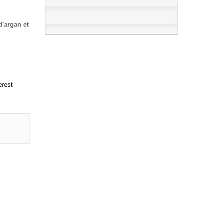
d
'
argan et
erest