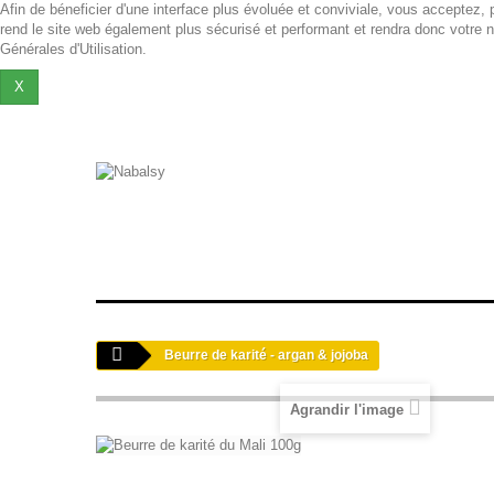
Afin de béneficier d'une interface plus évoluée et conviviale, vous acceptez, pa
rend le site web également plus sécurisé et performant et rendra donc votre n
Générales d'Utilisation
.
X
HUILES DE SOIN
SAVONS
KARITÉ
EAUX FL
Beurre de karité - argan & jojoba
Agrandir l'image