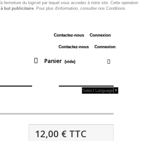
u'à fermeture du logiciel par lequel vous accedez à notre site. Cette operation
 à but publicitaire
. Pour plus d'information, consulter nos
Conditions
Contactez-nous
Connexion
Contactez-nous
Connexion
Panier
(vide)
E
COFFRETS
QUI SOMMES-NOUS?
Select Language
▼
12,00 €
TTC