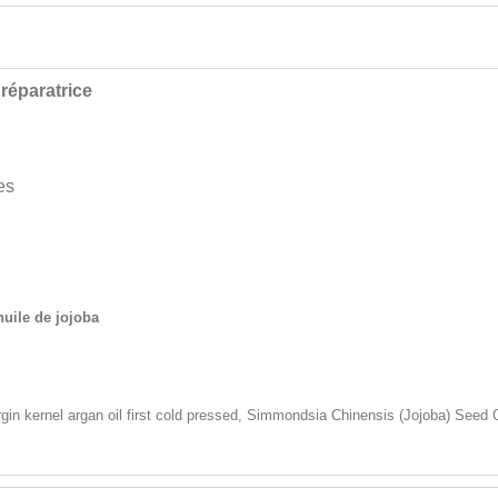
 réparatrice
ses
huile de jojoba
rgin kernel argan oil first cold pressed,
Simmondsia Chinensis
(Jojoba) Seed O