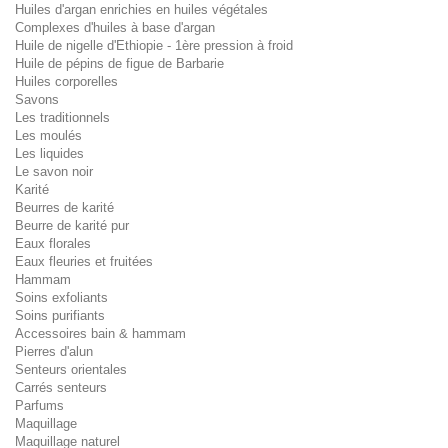
Huiles d'argan enrichies en huiles végétales
Complexes d'huiles à base d'argan
Huile de nigelle d'Ethiopie - 1ère pression à froid
Huile de pépins de figue de Barbarie
Huiles corporelles
Savons
Les traditionnels
Les moulés
Les liquides
Le savon noir
Karité
Beurres de karité
Beurre de karité pur
Eaux florales
Eaux fleuries et fruitées
Hammam
Soins exfoliants
Soins purifiants
Accessoires bain & hammam
Pierres d'alun
Senteurs orientales
Carrés senteurs
Parfums
Maquillage
Maquillage naturel