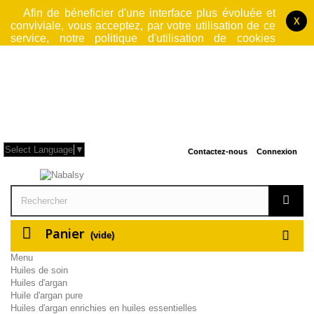
Afin de béneficier d'une interface plus évoluée et
X
conviviale, vous acceptez, par votre utilisation de ce
service, notre politique d'utilisation de cookies
jusqu'à fermeture du logiciel par lequel vous accedez
à notre site. Cette operation rend le site web
également plus sécurisé et performant et rendra donc
votre navigation plus rapide.
L'utilisation faite ici
des cookies n'est en aucun cas à but publicitaire
.
Pour plus d'information, consulter nos
Conditions Générales d'Utilisation
.
Select Language
▼
Contactez-nous
Connexion
Panier
(vide)
Menu
Huiles de soin
Huiles d'argan
Huile d'argan pure
Huiles d'argan enrichies en huiles essentielles