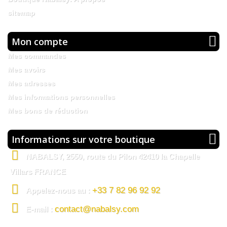
sitemap
Mon compte
Mes commandes
Mes avoirs
Mes adresses
Mes informations personnelles
Mes bons de réduction
Informations sur votre boutique
NABALSY, 2550, route du Pilon 42410 la Chapelle
Villars FRANCE
+33 7 82 96 92 92
Appelez-nous au :
contact@nabalsy.com
E-mail :