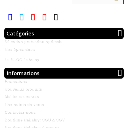
Catégories
Sélection protection optimale
Nos éphémères
Le BLOG Nabalsy
Informations
Promotions
Nouveaux produits
Meilleures ventes
Nos points de vente
Contactez-nous
Boutique Nabalsy: CGU & CGV
Boutique Nabalsy: A propos